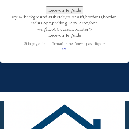
Recevoir le guide
style="background:#0b74dc;color:#fff;border:0;border-
radius:8px;padding:13px 22px;font-
weight:600;cursor:pointer">
Recevoir le guide
Si la page de confirmation ne s’ouvre pas, cliquez
ici
.